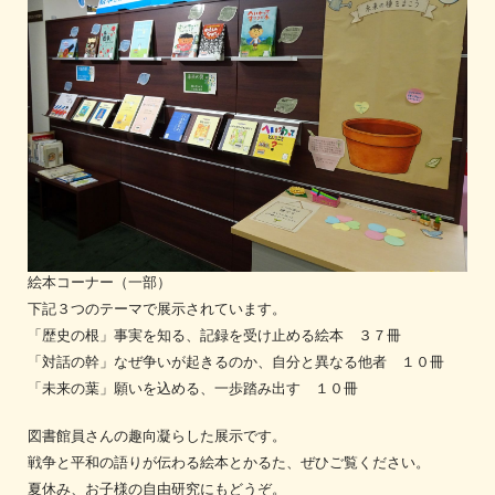
絵本コーナー（一部）
下記３つのテーマで展示されています。
「歴史の根」事実を知る、記録を受け止める絵本 ３７冊
「対話の幹」なぜ争いが起きるのか、自分と異なる他者 １０冊
「未来の葉」願いを込める、一歩踏み出す １０冊
図書館員さんの趣向凝らした展示です。
戦争と平和の語りが伝わる絵本とかるた、ぜひご覧ください。
夏休み、お子様の自由研究にもどうぞ。