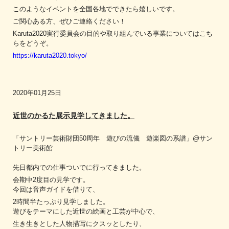
このようなイベントを全国各地でできたら嬉しいです。
ご関心ある方、ぜひご連絡ください！
Karuta2020実行委員会の目的や取り組んでいる事業についてはこち
らをどうぞ。
https://karuta2020.tokyo/
2020年01月25日
近世のかるた展示見学してきました。
「サントリー芸術財団50周年 遊びの流儀 遊楽図の系譜」@サン
トリー美術館
先日都内での仕事ついでに行ってきました。
会期中2度目の見学です。
今回は音声ガイドを借りて、
2時間半たっぷり見学しました。
遊びをテーマにした近世の絵画と工芸が中心で、
生き生きとした人物描写にクスッとしたり、