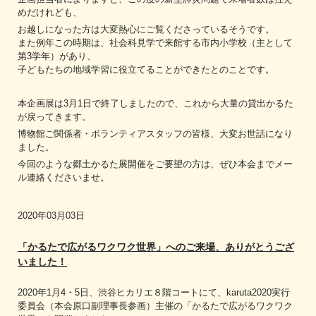
めだけれども、
お越しになった方は大変熱心にご覧くださっているそうです。
また例年この時期は、社会科見学で来館する市内小学校（主として
第3学年）があり、
子どもたちの地域学習に役立てることができたとのことです。
本企画展は3月1日で終了しましたので、これから大量の貸出かるた
が戻ってきます。
博物館ご関係者・ボランティアスタッフの皆様、大変お世話になり
ました。
今回のような郷土かるた展開催をご要望の方は、ぜひ本会までメー
ル連絡くださいませ。
2020年03月03日
「かるたで広がるワクワク世界」へのご来場、ありがとうござ
いました！
2020年1月4・5日、渋谷ヒカリエ８階コートにて、karuta2020実行
委員会（本会原口副理事長参画）主催の「かるたで広がるワクワク