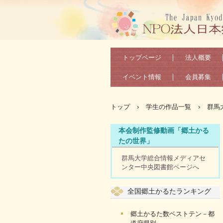
トップページ
法人概要
イベント情報
会員募集
トップ
›
学生の作品一覧
›
群馬
本会制作監修動画「郷土かる
たの世界」
群馬大学総合情報メディアセ
ンター中央図書館ページへ
全国郷土かるたランキング
郷土かるた数ベストテン－都