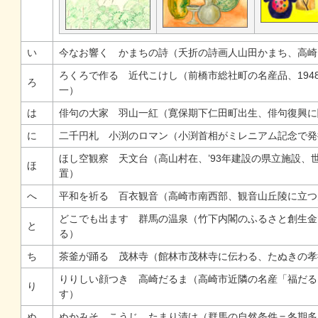
い
今なお響く かまちの詩（夭折の詩画人山田かまち、高崎
ろくろで作る 近代こけし（前橋市総社町の名産品、194
ろ
一）
は
俳句の大家 羽山一紅（寛保期下仁田町出生、俳句復興に
に
二千円札 小渕のロマン（小渕首相がミレニアム記念で発
ほし空観察 天文台（高山村在、’93年建設の県立施設、
ほ
置）
へ
平和を祈る 百衣観音（高崎市南西部、観音山丘陵に立つ
どこでも出ます 群馬の温泉（竹下内閣のふるさと創生金
と
る）
ち
茶釜が踊る 茂林寺（館林市茂林寺に伝わる、たぬきの孝
りりしい顔つき 高崎だるま（高崎市近隣の名産「福だる
り
す）
ぬ
ぬかみそ こうじ たまり漬け（群馬の自然条件＝冬期多