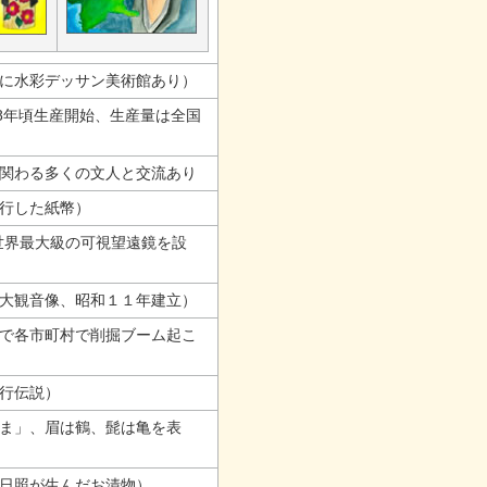
に水彩デッサン美術館あり）
8年頃生産開始、生産量は全国
関わる多くの文人と交流あり
行した紙幣）
世界最大級の可視望遠鏡を設
大観音像、昭和１１年建立）
で各市町村で削掘ブーム起こ
行伝説）
ま」、眉は鶴、髭は亀を表
日照が生んだお漬物）