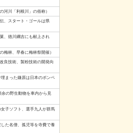
の河川「利根川」の俗称）
伝、スタート・ゴールは県
菓、徳川綱吉にも献上され
の梅林、早春に梅林祭開催）
改良技術、製粉技術の開発向
で埋まった鎌原は日本のポンペ
0頭余の野生動物を車内から見
の女子ソフト、選手九人が群馬
寂した名僧、孤児等を寺費で養