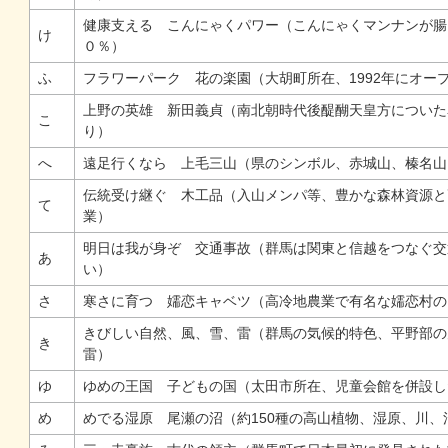
健康支える こんにゃくパワー（こんにゃくマンナンが腸
け
０％）
ふ
フラワーパーク 花の楽園（大胡町所在、1992年にオー
上野の英雄 新田義貞（南北朝時代後醍醐天皇方についた
こ
り）
へ
遠足行くなら 上毛三山（県のシンボル、赤城山、榛名山
伝統受け継ぐ 木工品（入山メンパ等、豊かな森林資源と
て
業）
明日は我が身ぞ 交通事故（群馬は関東と信越をつなぐ交
あ
い）
さ
寒さに育つ 嬬恋キャベツ（高冷地農業で有名な嬬恋村の
きびしい自然、風、雪、雷（群馬の気候的特色、平野部の
き
雷）
ゆ
ゆめの王国 子どもの国（太田市所在、児童会館を併設し
め
めでる湿原 尾瀬の沼（約150種の高山植物、湿原、川