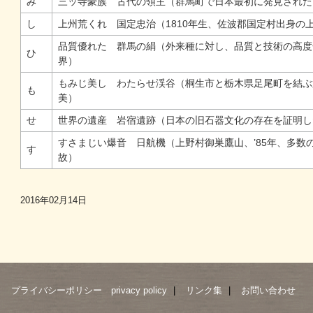
み
三ッ寺豪族 古代の領主（群馬町で日本最初に発見された
し
上州荒くれ 国定忠治（1810年生、佐波郡国定村出身の
品質優れた 群馬の絹（外来種に対し、品質と技術の高度
ひ
界）
もみじ美し わたらせ渓谷（桐生市と栃木県足尾町を結ぶ
も
美）
せ
世界の遺産 岩宿遺跡（日本の旧石器文化の存在を証明し
すさまじい爆音 日航機（上野村御巣鷹山、’85年、多数
す
故）
2016年02月14日
プライバシーポリシー privacy policy
リンク集
お問い合わせ