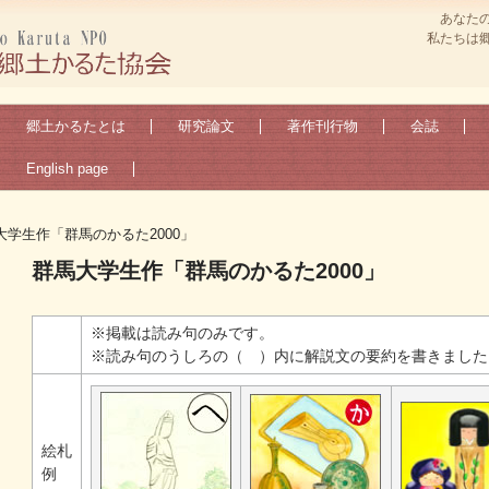
あなた
私たちは
郷土かるたとは
研究論文
著作刊行物
会誌
English page
大学生作「群馬のかるた2000」
群馬大学生作「群馬のかるた2000」
※掲載は読み句のみです。
※読み句のうしろの（ ）内に解説文の要約を書きました
絵札
例