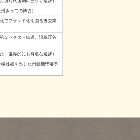
古墳時代後期の三ッ寺遺跡）
上州きっての博徒）
化でブランド化を図る養蚕業
第３セクタ－鉄道、沿線渓谷
た、世界的にも有名な遺跡）
の犠牲者を出した日航機墜落事