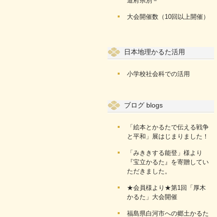
道府県別－
大会開催数（10回以上開催）
日本地理かるた活用
小学校社会科での活用
ブログ blogs
「絵本とかるたで伝える戦争
と平和」展はじまりました！
「みききする能登」様より
『宝立かるた』を寄贈してい
ただきました。
★会員様より★第1回「厚木
かるた」大会開催
福島県白河市への郷土かるた