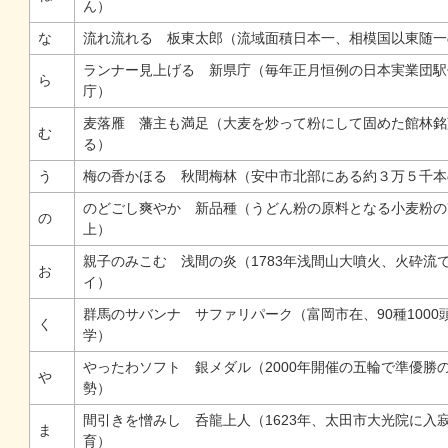
ん）
な
流れ流れる 板東太郎（流域面積日本一、相模国以東随一
ランナー見上げる 新県庁（毎年正月恒例の日本実業団駅
ら
庁）
麦落雁 藩主も満足（大麦を炒って粉にして固めた館林銘
む
る）
う
梅の香かほる 秋間梅林（安中市北部にある約３万５千本
のどごし爽やか 新品種（うどん粉の原料となる小麦粉の
の
上）
親子のみこむ 浅間の炎（1783年浅間山大噴火、火砕流
お
イ）
群馬のサバンナ サファリパーク（富岡市在、90種100
く
学）
やったわソフト 銀メダル（2000年開催の五輪で準優勝
や
勢）
間引きを憎みし 呑龍上人（1623年、太田市大光院に入
ま
育）