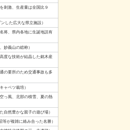
を刺激、生産量は全国比９
プンした広大な県立施設）
名将、県内各地に生誕地説有
、妙義山の総称）
高度な技術が結晶した銘木産
通の要所のため交通事故も多
キャベツ栽培）
空っ風、北部の積雪、夏の熱
た自然豊かな親子の遊び場）
、沼等が複雑に絡み合った名勝）