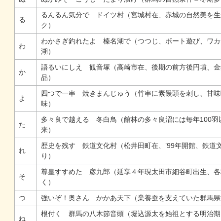
るんるん気分で ドイツ村（宮城村在、赤城の自然美を生
る
ク）
わかさぎ釣れたよ 榛名湖で（つつじ、ボート遊び、ワカ
わ
湖）
語るいにしえ 観音塚（高崎市在、後期の前方後円墳、金
か
品）
四つで一串 焼きまんじゅう（竹串に素饅頭を刺し、甘味
よ
味）
多々良で越える 冬白鳥（館林の多々良沼には毎年100
た
来）
歴史を残す 鉄道文化村（松井田町在、’99年開館、鉄道
れ
り）
尊皇すすめた 彦九郎（延享４年現太田市細谷町出生、各
そ
く）
つ
強いぞ！奥さん かかあ天下（業養蚕を支えていた群馬県
根付く 群馬の八木節音頭（堀込源太を始祖とする明治期
ね